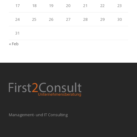
17
18
19
20
21
22
23
24
25
26
27
28
29
30
31
« Feb
Management- und IT Consulting